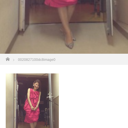
ホーム
0020827100dc8image0