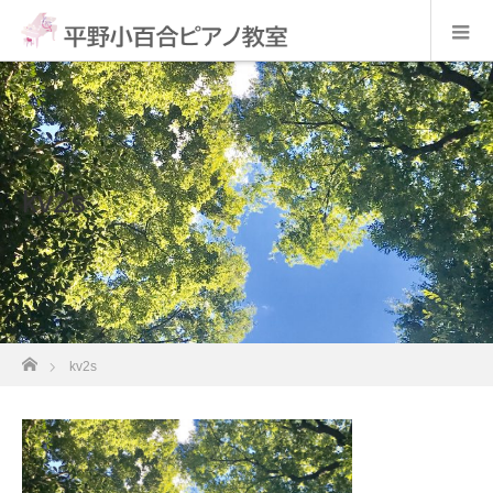
kv2s
ホーム
kv2s